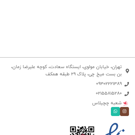
تهران، خیابان مولوی، ایستگاه سعادت، کوچه علیرضا زمان،
بن بست میخ چی، پلاک 29 طبقه همکف
09302221389
02155815280
شعبه چچیلاس