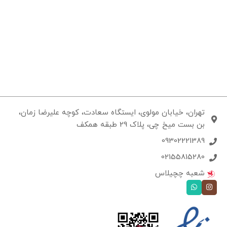
تهران، خیابان مولوی، ایستگاه سعادت، کوچه علیرضا زمان،
بن بست میخ چی، پلاک 29 طبقه همکف
09302221389
02155815280
شعبه چچیلاس