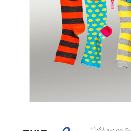
تهران، خیابان مولوی، ایستگاه سعادت، کوچه علیرضا زمان، بن بست میخ چی، پلاک 29