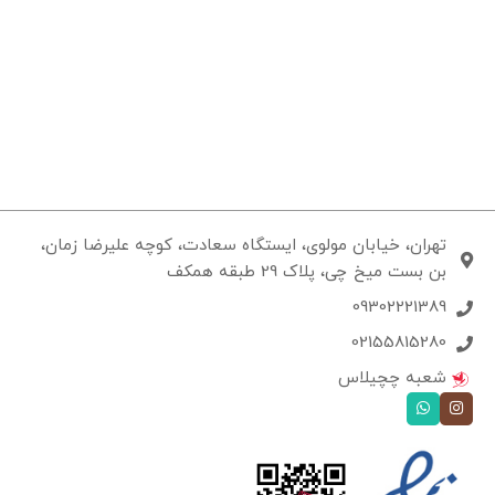
تهران، خیابان مولوی، ایستگاه سعادت، کوچه علیرضا زمان،
بن بست میخ چی، پلاک 29 طبقه همکف
09302221389
02155815280
شعبه چچیلاس