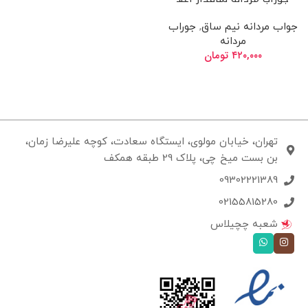
جواب مردانه نیم ساق
,
جوراب
مردانه
۴۲۰,۰۰۰
تومان
تهران، خیابان مولوی، ایستگاه سعادت، کوچه علیرضا زمان،
بن بست میخ چی، پلاک 29 طبقه همکف
09302221389
02155815280
شعبه چچیلاس