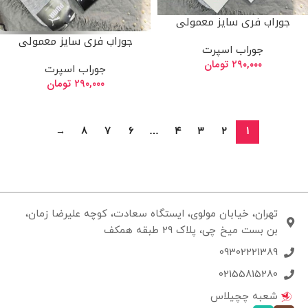
جوراب فری سایز معمولی
جوراب فری سایز معمولی
جوراب اسپرت
۲۹۰,۰۰۰
تومان
جوراب اسپرت
۲۹۰,۰۰۰
تومان
→
8
7
6
…
4
3
2
1
تهران، خیابان مولوی، ایستگاه سعادت، کوچه علیرضا زمان،
بن بست میخ چی، پلاک 29 طبقه همکف
09302221389
02155815280
شعبه چچیلاس