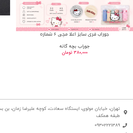
جوراب فری سایز اعلا مچی ۶ شماره
جوراب بچه گانه
۳۸۰,۰۰۰
تومان
طبقه همکف
09302221389