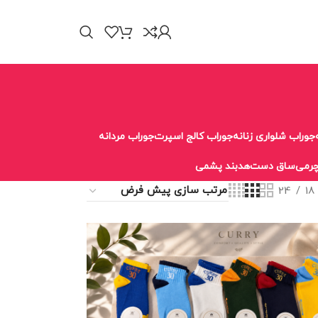
جوراب شلواری زنانه
جوراب کالج اسپرت
جوراب مردانه
رمی
ساق دست
هدبند پشمی
24
18