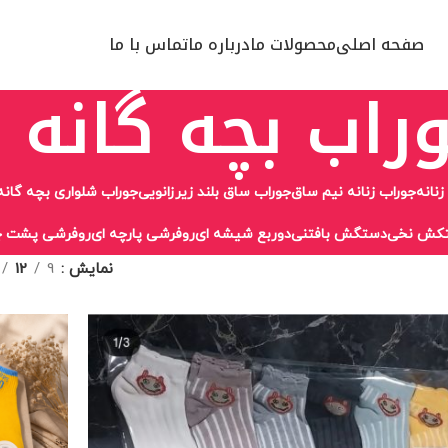
صفحه اصلی
محصولات ما
درباره ما
تماس با ما
راب بچه گانه
زنانه
جوراب زنانه نیم ساق
جوراب ساق بلند زیرزانویی
جوراب شلواری بچه گانه
کش نخی
دستگش بافتنی
دوربع شیشه ای
روفرشی پارچه ای
روفرشی پشت چ
نمایش
9
12