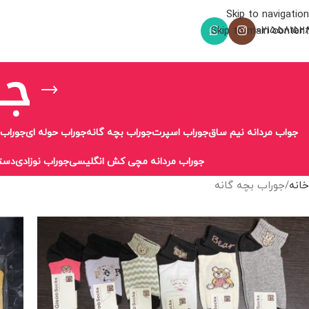
Skip to navigation
021558152
Skip to main content
جو
جواب مردانه نیم ساق
جوراب اسپرت
جوراب بچه گانه
جوراب حوله ای
جوراب 
جوراب مردانه مچی کش انگلیسی
جوراب نوزادی
دست
خانه
جوراب بچه گانه