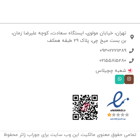
تهران، خیابان مولوی، ایستگاه سعادت، کوچه علیرضا زمان،
بن بست میخ چی، پلاک 29 طبقه همکف
09302221389
02155815280
شعبه چچیلاس
تمامی حقوق معنوی مالکیت این وب‌ سایت برای جوراب زائر محفوظ