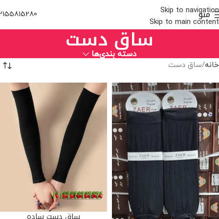
Skip to navigation
منو
2155815280
Skip to main content
ساق دست
دسته بندی‌ها
خانه
ساق دست
ساق دست ساده