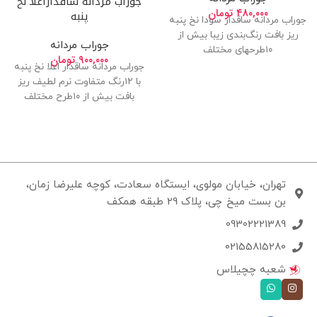
جوراب مردانه ساقداراعلا نخ
۴۸۰,۰۰۰
تومان
پنبه
جوراب مردانه ساقدار سودا نخ پنبه
ریز بافت رنگ‌بندی زیبا بیش از
جوراب مردانه
۱۰طرحهای مختلف
۹۰۰,۰۰۰
تومان
جوراب مردانه ساقدار اعلا نخ پنبه
با ۱۲رنگ متفاوت نرم لطیف ریز
بافت بیش از ۱۰طرح مختلف
تهران، خیابان مولوی، ایستگاه سعادت، کوچه علیرضا زمان،
بن بست میخ چی، پلاک 29 طبقه همکف
09302221389
02155815280
شعبه چچیلاس