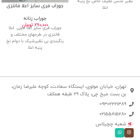
نظیر جنس لطیف خاص نخ پنبه
جوراب فری سایز اعلا فانتزی
اعلا
جوراب زنانه
۲۹۰,۰۰۰
تومان
جوراب فری سایز اعلا مچی اعلا
فانتزی در طرحهای مختلف و
رنگبندی بی نظیرشیک با دوام نخ
پنبه اعلا
تهران، خیابان مولوی، ایستگاه سعادت، کوچه علیرضا زمان،
بن بست میخ چی، پلاک 29 طبقه همکف
09302221389
02155815280
شعبه چچیلاس