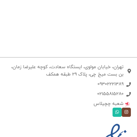
تهران، خیابان مولوی، ایستگاه سعادت، کوچه علیرضا زمان،
بن بست میخ چی، پلاک 29 طبقه همکف
09302221389
02155815280
شعبه چچیلاس