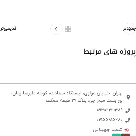
جدیدتر
قدیمی‌تر
پروژه های مرتبط
Potenti parturient parturie
Accessories
تهران، خیابان مولوی، ایستگاه سعادت، کوچه علیرضا زمان،
بن بست میخ چی، پلاک 29 طبقه همکف
09302221389
02155815280
شعبه چچیلاس