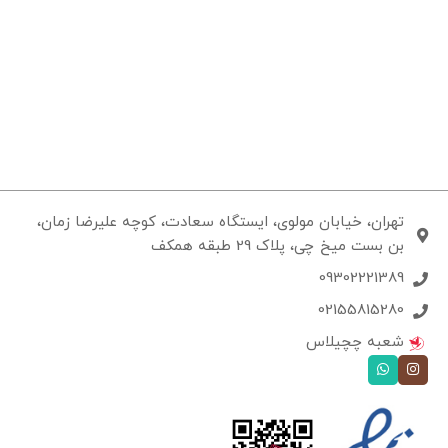
تهران، خیابان مولوی، ایستگاه سعادت، کوچه علیرضا زمان،
بن بست میخ چی، پلاک 29 طبقه همکف
09302221389
02155815280
شعبه چچیلاس