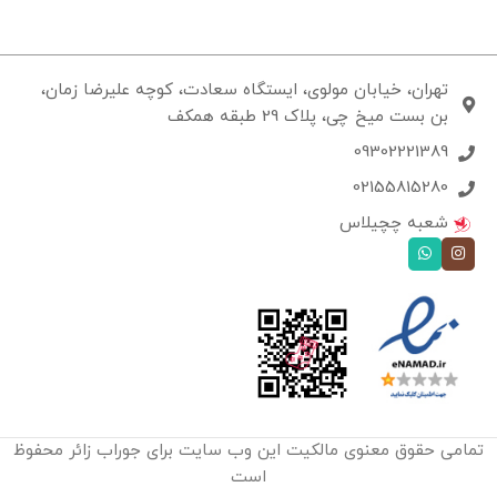
تهران، خیابان مولوی، ایستگاه سعادت، کوچه علیرضا زمان،
بن بست میخ چی، پلاک 29 طبقه همکف
09302221389
02155815280
شعبه چچیلاس
تمامی حقوق معنوی مالکیت این وب‌ سایت برای جوراب زائر محفوظ
است