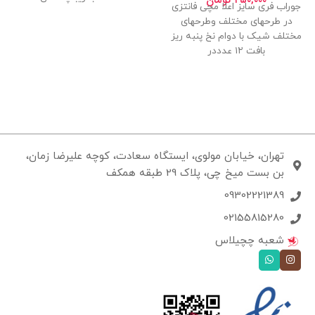
۴۵۰,۰۰۰
تومان
جوراب فری سایز اعلا مچی فانتزی
در طرحهای مختلف وطرحهای
مختلف شیک با دوام نخ پنبه ریز
بافت ۱۲ عدددر
تهران، خیابان مولوی، ایستگاه سعادت، کوچه علیرضا زمان،
بن بست میخ چی، پلاک 29 طبقه همکف
09302221389
02155815280
شعبه چچیلاس