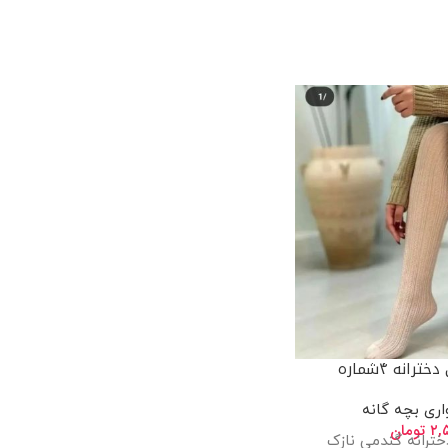
انه ۴شماره
ری بچه گانه
۲,
تومان
ترانه گندمی نازک