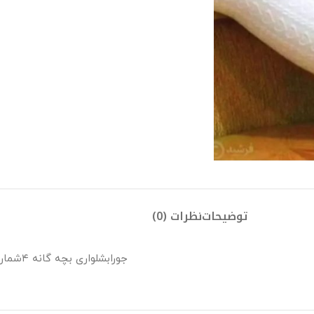
توضیحات
نظرات (0)
جورابشلواری بچه گانه ۴شماره در ۴سایز۲و۴و۶و۸ در رنگهای مختلف وطرح گندمی