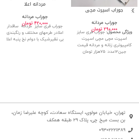
مردانه اعلا
جوراب اسپرت مچی
جوراب مردانه
۴۲۰,۰۰۰
تومان
جوراب مردانه
جوراب فری سایز مردانه ساقدار
۲۹۰,۰۰۰
تومان
ویژگی محصول:
جوراب فری سایز
اعلادر طرحهای مختلف و رنگبندی
اسپرت مچی مچی اسپرت
بی نظیرشیک با دوام نخ پنبه اعلا
کامپیوتری زنانه و مردانه قیمت
جین12عدد: 75هزار تومان
تهران، خیابان مولوی، ایستگاه سعادت، کوچه علیرضا زمان،
بن بست میخ چی، پلاک 29 طبقه همکف
09302221389