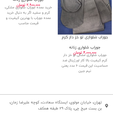
۲,۹۰۰,۰۰۰
تومان
خرید عمده جوراب شلواری مشکی،
کرم و سفید اگر به دنبال خرید
عمده جوراب با بهترین کیفیت و
قیمت مناسب
جوراب شلواری تو خز دار کرم
جوراب شلواری زنانه
۴,۰۰۰,۰۰۰
تومان
جوراب شلواری مشکی تو خز دار
کرم کیفیت بالا کار اورژینال ضد
حساسیت این قیمت ۶ عدد یعنی
نیم جین
تهران، خیابان مولوی، ایستگاه سعادت، کوچه علیرضا زمان،
بن بست میخ چی، پلاک 29 طبقه همکف