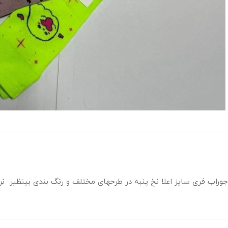
جوراب فری سایز اعلا نخ پنبه در طرحهای مختلف و رنگ بندی بینظیر ن