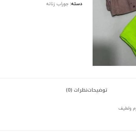
دسته:
جوراب زنانه
توضیحات
نظرات (0)
رم ولطیف