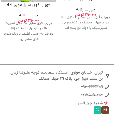
جوراب فری سایز مچی اعلا
جوراب زنانه
۲۹۰,۰۰۰
تومان
جوراب زنانه
جوراب فری سایز مچی فانتزی اعلا
۲۹۰,۰۰۰
تومان
در طرحهای مختلف و رنگبندی بی
جوراب فری سایز اعلا مچی اسپرت
نظیرشیک با دوام نخ پنبه اعلا
اعلا در طرحهای مختلف زنانه
ودخترانه جنس لطیف با رنگ بندی
های شادو زیبا
تهران، خیابان مولوی، ایستگاه سعادت، کوچه علیرضا زمان،
بن بست میخ چی، پلاک 29 طبقه همکف
09302221389
02155815280
شعبه چچیلاس