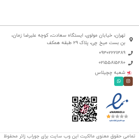
تهران، خیابان مولوی، ایستگاه سعادت، کوچه علیرضا زمان،
بن بست میخ چی، پلاک 29 طبقه همکف
09302221389
02155815280
شعبه چچیلاس
تمامی حقوق معنوی مالکیت این وب‌ سایت برای جوراب زائر محفوظ