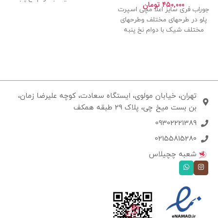
۴۵۰,۰۰۰
تومان
جوراب فری سایز اعلا مچی اسپرت
پلو در طرحهای مختلف وطرحهای
مختلف شیک با دوام نخ پنبه
تهران، خیابان مولوی، ایستگاه سعادت، کوچه علیرضا زمان،
بن بست میخ چی، پلاک 29 طبقه همکف
09302221389
02155815280
شعبه چچیلاس