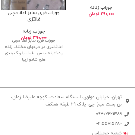
جوراب زنانه
جوراب فری سایز اعلا مچی
۲۹۰,۰۰۰
تومان
فانتزی
جوراب زنانه
۳۹۰,۰۰۰
تومان
جوراب فری سایز اعلا مچی
اعلافانتزی در طرحهای مختلف زنانه
ودخترانه جنس لطیف با رنگ بندی
های شادو زیبا
تهران، خیابان مولوی، ایستگاه سعادت، کوچه علیرضا زمان،
بن بست میخ چی، پلاک 29 طبقه همکف
09302221389
02155815280
شعبه چچیلاس