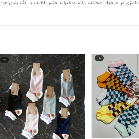
افانتزی در طرحهای مختلف زنانه ودخترانه جنس لطیف با رنگ بندی های 