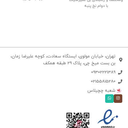
با دوام نخ پنبه
تهران، خیابان مولوی، ایستگاه سعادت، کوچه علیرضا زمان،
بن بست میخ چی، پلاک 29 طبقه همکف
09302221389
02155815280
شعبه چچیلاس