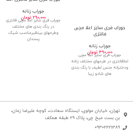
جوراب زنانه
۲۹۰,۰۰۰
تومان
جوراب فری سایز اعلا مچی فانتزی
جوراب فری سایز اعلا مچی
در رنگ بندی های مختلف
فانتزی
وطرحهای بینظیرمناسب شیک
پسندان
جوراب زنانه
۳۹۰,۰۰۰
تومان
جوراب فری سایز اعلا مچی
اعلافانتزی در طرحهای مختلف زنانه
ودخترانه جنس لطیف با رنگ بندی
های شادو زیبا
تهران، خیابان مولوی، ایستگاه سعادت، کوچه علیرضا زمان،
بن بست میخ چی، پلاک 29 طبقه همکف
09302221389