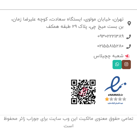
تهران، خیابان مولوی، ایستگاه سعادت، کوچه علیرضا زمان،
بن بست میخ چی، پلاک 29 طبقه همکف
09302221389
02155815280
شعبه چچیلاس
تمامی حقوق معنوی مالکیت این وب‌ سایت برای جوراب زائر محفوظ
است