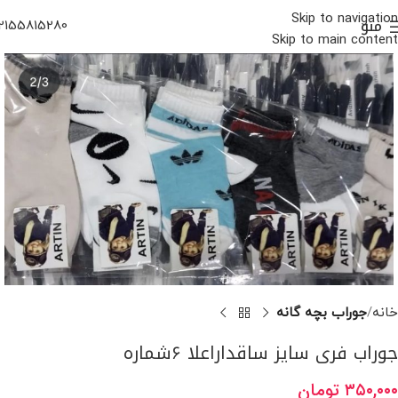
Skip to navigation
منو
2155815280
Skip to main content
خانه
جوراب بچه گانه
جوراب فری سایز ساقداراعلا ۶شماره
۳۵۰,۰۰۰
تومان