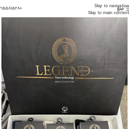
Skip to navigation
منو
2155815280
Skip to main content