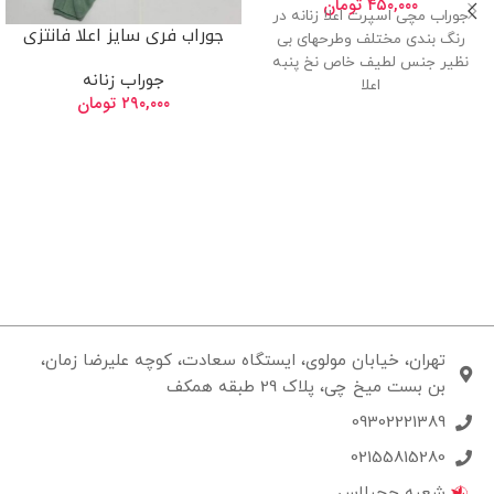
۴۵۰,۰۰۰
تومان
جوراب مچی اسپرت اعلا زنانه در
جوراب فری سایز اعلا فانتزی
رنگ بندی مختلف وطرحهای بی
نظیر جنس لطیف خاص نخ پنبه
جوراب زنانه
اعلا
۲۹۰,۰۰۰
تومان
تهران، خیابان مولوی، ایستگاه سعادت، کوچه علیرضا زمان،
بن بست میخ چی، پلاک 29 طبقه همکف
09302221389
02155815280
شعبه چچیلاس