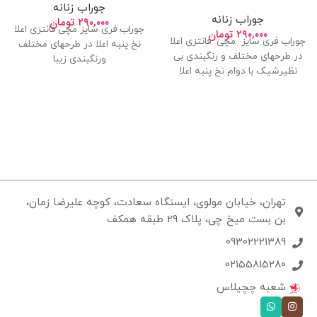
جوراب زنانه
جوراب زنانه
۲۹۰,۰۰۰
تومان
جوراب فری سایز مچی فانتزی اعلا
۲۹۰,۰۰۰
تومان
جوراب فری سایز مچی فانتزی اعلا
نخ پنبه اعلا در طرحهای مختلف
در طرحهای مختلف و رنگبندی بی
ورنگبندی زیبا
نظیرشیک با دوام نخ پنبه اعلا
تهران، خیابان مولوی، ایستگاه سعادت، کوچه علیرضا زمان،
بن بست میخ چی، پلاک 29 طبقه همکف
09302221389
02155815280
شعبه چچیلاس