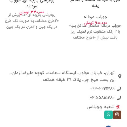
روفرشی پارچه ای
,
جوراب
پنبه
مردانه
۳۳۰,۰۰۰
تومان
روفرشی پارچه ای اعلا بیش از
جوراب مردانه
۲۰طرح مختلف به صورت تک طرح
۹۰۰,۰۰۰
تومان
جوراب مردانه ساقدار اعلا نخ پنبه
در یک جین و۳طرح در یک جین
با ۱۲رنگ متفاوت نرم لطیف ریز
بافت بیش از ۱۰طرح مختلف
تهران، خیابان مولوی، ایستگاه سعادت، کوچه علیرضا زمان،
بن بست میخ چی، پلاک 29 طبقه همکف
09302221389
02155815280
شعبه چچیلاس