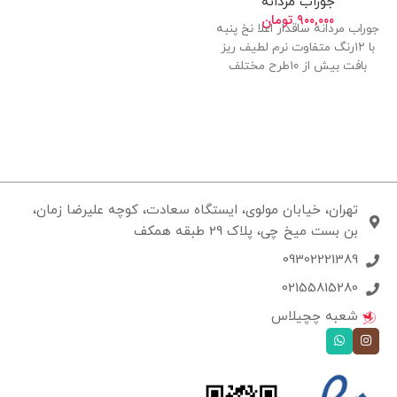
جوراب مردانه
۹۰۰,۰۰۰
تومان
جوراب مردانه ساقدار اعلا نخ پنبه
با ۱۲رنگ متفاوت نرم لطیف ریز
بافت بیش از ۱۰طرح مختلف
تهران، خیابان مولوی، ایستگاه سعادت، کوچه علیرضا زمان،
بن بست میخ چی، پلاک 29 طبقه همکف
09302221389
02155815280
شعبه چچیلاس