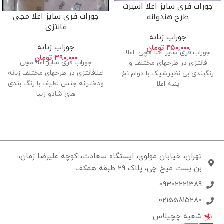
جوراب فری سایز اعلا اسپرت
جوراب فری سایز اعلا مچی
طرح هندوانه
فانتزی
جوراب زنانه
۴۵۰,۰۰۰
تومان
جوراب زنانه
جوراب فری سایز اعلا مچی اعلا
۳۹۰,۰۰۰
تومان
جوراب فری سایز اعلا مچی
فانتزی در طرحهای مختلف و
اعلافانتزی در طرحهای مختلف زنانه
رنگبندی بی نظیرشیک با دوام نخ
ودخترانه جنس لطیف با رنگ بندی
پنبه اعلا
های شادو زیبا
تهران، خیابان مولوی، ایستگاه سعادت، کوچه علیرضا زمان،
بن بست میخ چی، پلاک 29 طبقه همکف
09302221389
02155815280
شعبه چچیلاس