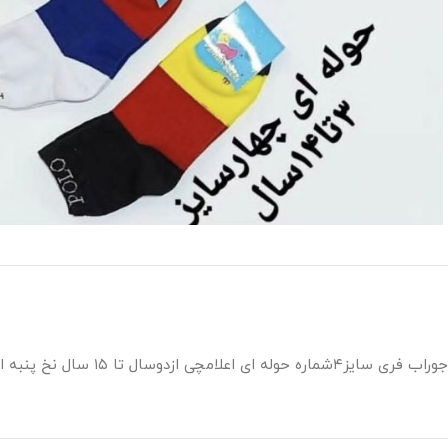
جوراب فری سایز۴شماره حوله ای اعلامچی ازدوسال تا ۱۵ سال نخ پنبه اعلا در انواع طرحهای فانتزی واسپرت بیش ازبیست طرح مختلف ورنگ بندی بی نظیر