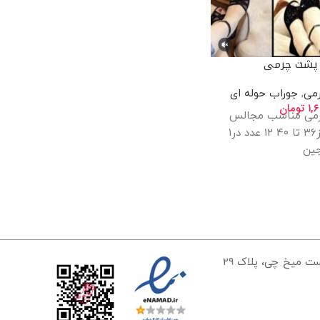
پشت چرمی
می
,
جوراب حوله ای
۱,
تومان
می مناسب مجالس
سایز بندی شده از۳۶ تا ۴۰ ۱۲ عدد در۱
ین
تهران، خیابان مولوی، ایستگاه سعادت، کوچه علیرضا زمان، بن بست میخ چی، پلاک 29