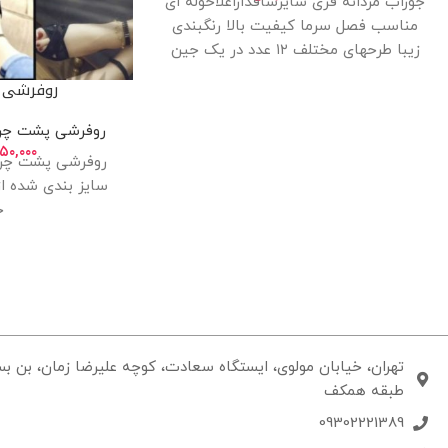
جوراب مردانه فری سایزساقداراعلاحوله ای
مناسب فصل سرما کیفیت بالا رنگبندی
زیبا طرحهای مختلف ۱۲ عدد در یک جین
روفرشی 
روفرشی پشت چر
۶۵۰,۰۰۰
روفرشی پشت چر
ج
طبقه همکف
09302221389