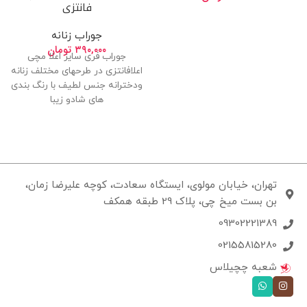
فانتزی
جوراب زنانه
۳۹۰,۰۰۰
تومان
جوراب فری سایز اعلا مچی
اعلافانتزی در طرحهای مختلف زنانه
ودخترانه جنس لطیف با رنگ بندی
های شادو زیبا
تهران، خیابان مولوی، ایستگاه سعادت، کوچه علیرضا زمان،
بن بست میخ چی، پلاک 29 طبقه همکف
09302221389
02155815280
شعبه چچیلاس