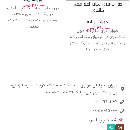
جوراب فری سایز اعلا مچی
۲۹۰,۰۰۰
تومان
جوراب فری سایز اعلا مچی فانتزی
فانتزی
در رنگ بندی های مختلف
وطرحهای بینظیرمناسب شیک
جوراب زنانه
پسندان
۲۹۰,۰۰۰
تومان
جوراب فری سایز اعلا مچی
اعلافانتزی در طرحهای مختلف زنانه
ودخترانه جنس لطیف با رنگ بندی
های شادو زیبا
تهران، خیابان مولوی، ایستگاه سعادت، کوچه علیرضا زمان،
بن بست میخ چی، پلاک 29 طبقه همکف
09302221389
02155815280
شعبه چچیلاس