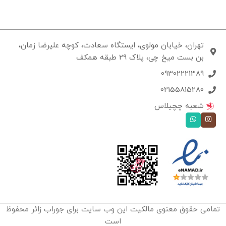
تهران، خیابان مولوی، ایستگاه سعادت، کوچه علیرضا زمان،
بن بست میخ چی، پلاک 29 طبقه همکف
09302221389
02155815280
شعبه چچیلاس
تمامی حقوق معنوی مالکیت این وب‌ سایت برای جوراب زائر محفوظ
است