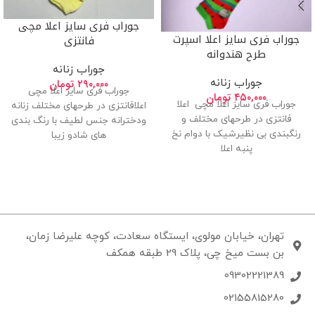
جوراب فری سایز اعلا مچی
جوراب فری سایز اعلا اسپرت
فانتزی
طرح هندوانه
جوراب زنانه
جوراب زنانه
۲۹۰,۰۰۰
تومان
جوراب فری سایز اعلا مچی
۴۵۰,۰۰۰
تومان
جوراب فری سایز اعلا مچی اعلا
اعلافانتزی در طرحهای مختلف زنانه
فانتزی در طرحهای مختلف و
ودخترانه جنس لطیف با رنگ بندی
رنگبندی بی نظیرشیک با دوام نخ
های شادو زیبا
پنبه اعلا
تهران، خیابان مولوی، ایستگاه سعادت، کوچه علیرضا زمان،
بن بست میخ چی، پلاک 29 طبقه همکف
09302221389
02155815280