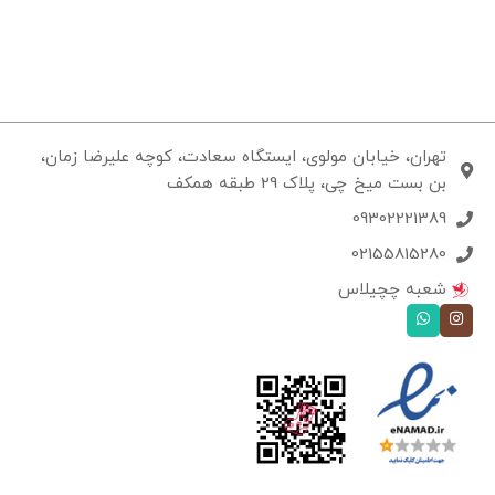
تهران، خیابان مولوی، ایستگاه سعادت، کوچه علیرضا زمان،
بن بست میخ چی، پلاک 29 طبقه همکف
09302221389
02155815280
شعبه چچیلاس