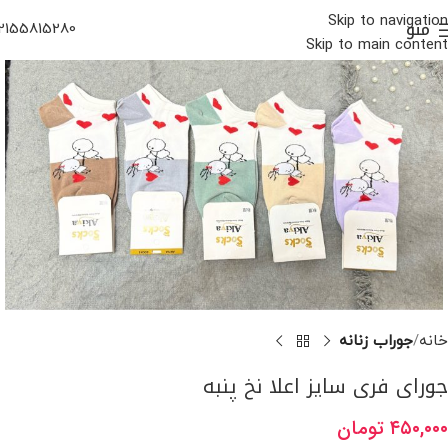
Skip to navigation
منو
2155815280
Skip to main content
خانه
جوراب زنانه
جورای فری سایز اعلا نخ پنبه
۴۵۰,۰۰۰
تومان