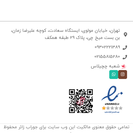
تهران، خیابان مولوی، ایستگاه سعادت، کوچه علیرضا زمان،
بن بست میخ چی، پلاک 29 طبقه همکف
09302221389
02155815280
شعبه چچیلاس
تمامی حقوق معنوی مالکیت این وب‌ سایت برای جوراب زائر محفوظ