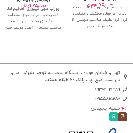
۷۵۰,۰۰۰
تومان
۷۵۰,۰۰۰
تومان
جوراب مچی گیپوری اعلا کیفیت
جوراب مچی گیپوری ضخیم اعلا
بالا در طرحهای مختلف ورنگبندی
کیفیت بالا در طرحهای مختلف
کرم نرم لطیف مناسب مجلس ۱۲
ورنگبندی مشکی نرم لطیف
عدد دریک جین
مناسب مجلس ۱۲ عدد دریک جین
تهران، خیابان مولوی، ایستگاه سعادت، کوچه علیرضا زمان،
بن بست میخ چی، پلاک 29 طبقه همکف
09302221389
02155815280
شعبه چچیلاس