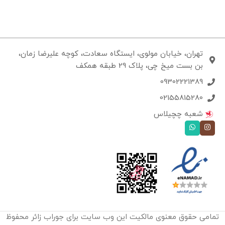
تهران، خیابان مولوی، ایستگاه سعادت، کوچه علیرضا زمان،
بن بست میخ چی، پلاک 29 طبقه همکف
09302221389
02155815280
شعبه چچیلاس
تمامی حقوق معنوی مالکیت این وب‌ سایت برای جوراب زائر محفوظ