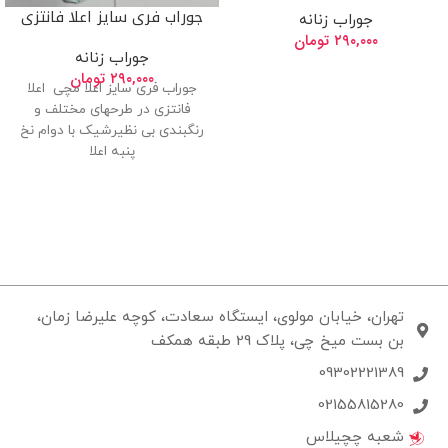
جوراب فری سایز اعلا فانتزی
جوراب زنانه
۲۹۰,۰۰۰
تومان
جوراب زنانه
۲۹۰,۰۰۰
تومان
جوراب فری سایز اعلا مچی اعلا
فانتزی در طرحهای مختلف و
رنگبندی بی نظیرشیک با دوام نخ
پنبه اعلا
تهران، خیابان مولوی، ایستگاه سعادت، کوچه علیرضا زمان،
بن بست میخ چی، پلاک 29 طبقه همکف
09302221389
02155815280
شعبه چچیلاس