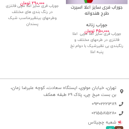
۲۹۰,۰۰۰
تومان
جوراب فری سایز اعلا اسپرت
جوراب فری سایز اعلا مچی فانتزی
طرح هندوانه
در رنگ بندی های مختلف
وطرحهای بینظیرمناسب شیک
پسندان
جوراب زنانه
۴۵۰,۰۰۰
تومان
جوراب فری سایز اعلا مچی اعلا
فانتزی در طرحهای مختلف و
رنگبندی بی نظیرشیک با دوام نخ
پنبه اعلا
تهران، خیابان مولوی، ایستگاه سعادت، کوچه علیرضا زمان،
بن بست میخ چی، پلاک 29 طبقه همکف
09302221389
02155815280
شعبه چچیلاس